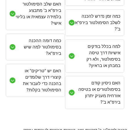
האם שלב הסימולטור
בירפ"א ב' מתבצע
כמה זמן נדרש להכנה
בלמידה עצמאית או בליווי
לשלב הסימולטור בירפ"א
אישי?
ב'?
כמה דומה ההכנה
למה בכלל בודקים
בסימולטור למה שיש
אישיות דרך טיסה
בירפ"א?
בסימולטור, ולא רק
במבחן או בראיון?
האם יש "טריקים" או
קיצורי דרך שלומדים
האם ניסיון קודם
בהכנה כדי לעבור את
בסימולטורים או בטיסה
הסימולטור בקלות?
אזרחית מעניק יתרון
בירפ"א ב'?
הכנה לירפ"א ב' דורשת זמן, רצינות ונכונות לעבודת עומק