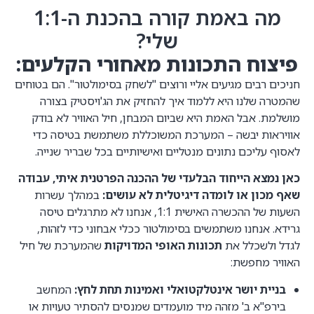
מה באמת קורה בהכנת ה-1:1
שלי?
פיצוח התכונות מאחורי הקלעים:
חניכים רבים מגיעים אליי ורוצים "לשחק בסימולטור". הם בטוחים
שהמטרה שלנו היא ללמוד איך להחזיק את הג'ויסטיק בצורה
מושלמת. אבל האמת היא שביום המבחן, חיל האוויר לא בודק
אוויראות יבשה – המערכת המשוכללת משתמשת בטיסה כדי
לאסוף עליכם נתונים מנטליים ואישיותיים בכל שבריר שנייה.
כאן נמצא הייחוד הבלעדי של ההכנה הפרטנית איתי, עבודה
שאף מכון או לומדה דיגיטלית לא עושים:
במהלך עשרות
השעות של ההכשרה האישית 1:1, אנחנו לא מתרגלים טיסה
גרידא. אנחנו משתמשים בסימולטור ככלי אבחוני כדי לזהות,
לגדל ולשכלל את
תכונות האופי המדויקות
שהמערכת של חיל
האוויר מחפשת:
בניית יושר אינטלקטואלי ואמינות תחת לחץ:
המחשב
בירפ"א ב' מזהה מיד מועמדים שמנסים להסתיר טעויות או