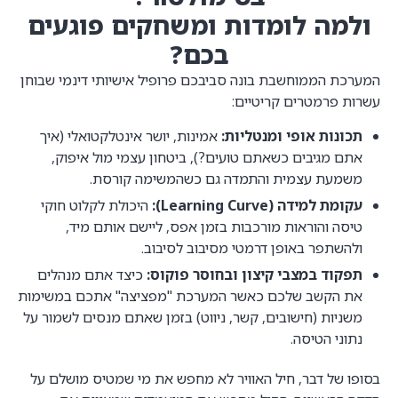
ולמה לומדות ומשחקים פוגעים
בכם?
המערכת הממוחשבת בונה סביבכם פרופיל אישיותי דינמי שבוחן
עשרות פרמטרים קריטיים:
תכונות אופי ומנטליות:
אמינות, יושר אינטלקטואלי (איך
אתם מגיבים כשאתם טועים?), ביטחון עצמי מול איפוק,
משמעת עצמית והתמדה גם כשהמשימה קורסת.
עקומת למידה (Learning Curve):
היכולת לקלוט חוקי
טיסה והוראות מורכבות בזמן אפס, ליישם אותם מיד,
ולהשתפר באופן דרמטי מסיבוב לסיבוב.
תפקוד במצבי קיצון ובחוסר פוקוס:
כיצד אתם מנהלים
את הקשב שלכם כאשר המערכת "מפציצה" אתכם במשימות
משניות (חישובים, קשר, ניווט) בזמן שאתם מנסים לשמור על
נתוני הטיסה.
בסופו של דבר, חיל האוויר לא מחפש את מי שמטיס מושלם על