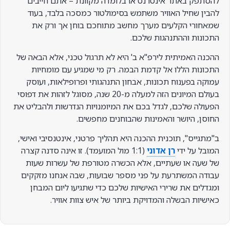
להסתפק באתר אינטרנט או בלומדה מקוונת – אתם חייבים
להבין שחיל האוויר משתמש בסימולטור כמסכה בלבד, בעוד
שמאחורי הקלעים מערך מחשב מתוחכם בוחן אך ורק את
התכונות וההתנהגות שלכם.
ההכנה האמיתית לירפ"א ב' היא לא תרגול טכני, אלא הבאה של
התכונות הללו אל קדמת הבמה. רק מי שמגיע עם מומחיות
עמוקה בפענוח תכונות, אבחון התנהגותי ופרופילאות, ועוסק
בעולם המיונים הזה למעלה מ-20 שנה, מסוגל לזהות את דפוסי
הפעולה שלכם, לגדל בכם את המיומנויות הנדרשות ולהבליט את
החוסן, היושר והאמינות שהבוחנים מחפשים.
ב"מתגייס", תוכנית ההכנה היא תהליך פרטני, אינטנסיבי ואישי,
המובל על ידי
רן אדוני
(1:1 מול המועמד). זו אינה סדנה קצרה
של שעה או שעתיים, אלא הכשרה מטורפת של עשרות שעות
עבודה המשתרעת על פני מספר שבועות, שבה אנחנו מזקקים
ומגדלים את שרירי האישיות שלכם כדי שתגיעו ליום המבחן
כאישיות הבשלה והמדויקת ביותר של איש צוות אוויר.