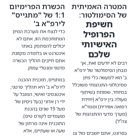
המטרה האמיתית
הכשרת הפרימיום
של הסימולטור:
1:1 של "מתגייס"
חשיפת
לירפ"א ב'
כדי לנצח את מערכת המיון
הפרופיל
המתוחכמת הזו, אתם לא
האישיותי
יכולים להסתפק באתר
שלכם
אינטרנט או בלומדה מקוונת.
אתם חייבים תהליך הכשרה
רבים לא יודעים זאת, אך
פדגוגי ומנטלי עמוק.
מבחן הסימולטור של ירפ"א
ב' הוא למעשה כלי מיון
במתגייס, תוכנית ההכנה
פסיכולוגי-התנהגותי משוכלל
לירפ"א ב' היא תהליך פרטני,
במיוחד, שפותח בשיתוף
אינטנסיבי ואישי, המובל על
פעולה בין ירפ"א (יחידת
ידי רן אדוני (בעל ניסיון של
רפואה אווירית) וממד"א
מעל 19 שנים בהכנת
(מערך מדעי ההתנהגות של
מועמדים לקורס טיס).
צה"ל).
התוכנית אינה מרתון של
שעה או שעתיים, אלא
בפרונט, אתם יושבים מול צג