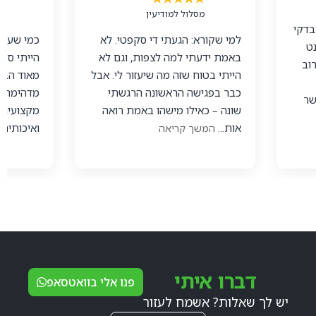
מסלול למודיעין
ק
בדקי
למי שקורא: הגעתי די סקפטי. לא
כמי שעוס
ט
באמת ידעתי למה לצפות, וגם לא
הייתי סק
וב
הייתי בטוח שזה מה שיעזור לי. אבל
מאוד הבנ
כבר בפגישה הראשונה הרגשתי
מדהימה. 
שר
שונה – כאילו מישהו באמת רואה
מקצועית, 
אות...
ואיכותית,
המשך קריאה
דברו איתי
פנו אלי בוואטסאפ
יש לך שאלות? אשמח לעזור