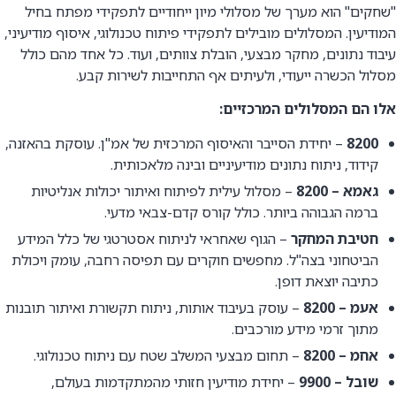
"שחקים" הוא מערך של מסלולי מיון ייחודיים לתפקידי מפתח בחיל
המודיעין. המסלולים מובילים לתפקידי פיתוח טכנולוגי, איסוף מודיעיני,
עיבוד נתונים, מחקר מבצעי, הובלת צוותים, ועוד. כל אחד מהם כולל
מסלול הכשרה ייעודי, ולעיתים אף התחייבות לשירות קבע.
אלו הם המסלולים המרכזיים:
8200
– יחידת הסייבר והאיסוף המרכזית של אמ"ן. עוסקת בהאזנה,
קידוד, ניתוח נתונים מודיעיניים ובינה מלאכותית.
גאמא – 8200
– מסלול עילית לפיתוח ואיתור יכולות אנליטיות
ברמה הגבוהה ביותר. כולל קורס קדם-צבאי מדעי.
חטיבת המחקר
– הגוף שאחראי לניתוח אסטרטגי של כלל המידע
הביטחוני בצה"ל. מחפשים חוקרים עם תפיסה רחבה, עומק ויכולת
כתיבה יוצאת דופן.
אעמ – 8200
– עוסק בעיבוד אותות, ניתוח תקשורת ואיתור תובנות
מתוך זרמי מידע מורכבים.
אחמ – 8200
– תחום מבצעי המשלב שטח עם ניתוח טכנולוגי.
שובל – 9900
– יחידת מודיעין חזותי מהמתקדמות בעולם,