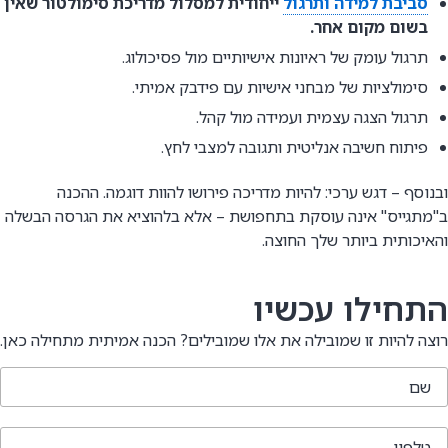
סביבת למידה ותרגול
ייחודית למסלול מדריכת סימולטור שאין
בשום מקום אחר.
תרגול עומק של ראיונות אישיותיים מול פסיכולוג.
סימולציות של מבחני אישיות עם פידבק אמיתי.
תרגול הצגה עצמית ועמידה מול קהל.
פיתוח חשיבה אנליטית ותגובה למצבי לחץ.
ובנוסף – דגש ערכי: להיות מדריכה פירושו להוות דוגמה. ההכנה
ב"מתגייס" אינה עוסקת בתחפושת – אלא בלהוציא את הגרסה הבשלה
והאיכותית ביותר שלך החוצה.
התחילו עכשיו
רוצה להיות זו שמובילה את אלו שמובילים? הכנה אמיתית מתחילה כאן.
שם
טלפון