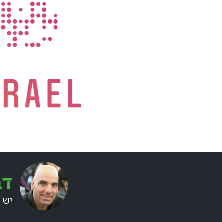
דב
יש 