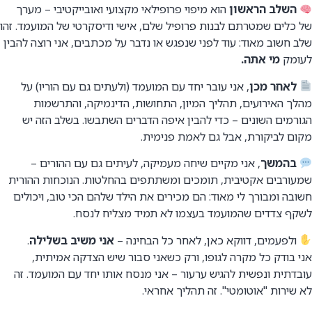
השלב הראשון
הוא מיפוי פרופילאי מקצועי ואובייקטיבי – מערך
של כלים שמטרתם לבנות פרופיל שלם, אישי ודיסקרטי של המועמד. זהו
שלב חשוב מאוד: עוד לפני שנפגש או נדבר על מכתבים, אני רוצה להבין
לעומק
מי אתה.
לאחר מכן
, אני עובר יחד עם המועמד (ולעתים גם עם הוריו) על
מהלך האירועים, תהליך המיון, התחושות, הדינמיקה, והתרשמות
הגורמים השונים – כדי להבין איפה הדברים השתבשו. בשלב הזה יש
מקום לביקורת, אבל גם לאמת פנימית.
בהמשך
, אני מקיים שיחה מעמיקה, לעיתים גם עם ההורים –
שמעורבים אקטיבית, תומכים ומשתתפים בהחלטות. הנוכחות ההורית
חשובה ומבורך לי מאוד: הם מכירים את הילד שלהם הכי טוב, ויכולים
לשקף צדדים שהמועמד בעצמו לא תמיד מצליח לנסח.
ולפעמים, דווקא כאן, לאחר כל הבחינה –
אני משיב בשלילה
.
אני בודק כל מקרה לגופו, ורק כשאני סבור שיש הצדקה אמיתית,
עובדתית ונפשית להגיש ערעור – אני מנסח אותו יחד עם המועמד. זה
לא שירות "אוטומטי". זה תהליך אחראי.