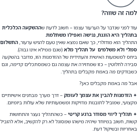
למה זה שווה?
עוד לפני שנדבר על הערעור עצמו – חשוב לדעת ש
ההשקעה הכלכלית
בתהליך היא הוגנת, נגישה ואפילו משתלמת
.
התהליך הוא מודולרי, כך שאם נמצא שאין טעם להגיש ערעור,
התשלום
סמלי ולא משלמים על תהליך מלא
(שגם ממילא אינו גבוה).
ביחס למשמעות האישית והעתידית של ההזדמנות הזו, מדובר בהשקעה
סבירה לחלוטין – כזו שמחזירה את עצמה גם כשמסתכלים קדימה, וגם
כשבודקים מה באמת מקבלים בתהליך.
אבל מה באמת מקבלים כאן?
✦
הזדמנות להבין את עצמך לעומק
– דרך מערך מבחנים אישיותיים
מקצועי, שמוביל לתובנות מדויקות ומשמעותיות שלא עולות ביומיום.
✦
תהליך ליווי מסודר ברגע קריטי
– כשהתהליך נעצר והתחושות
קשות, חשוב במיוחד שיהיה מישהו שמסוגל לא רק להקשיב, אלא להוביל
באחריות ובשיקול דעת.