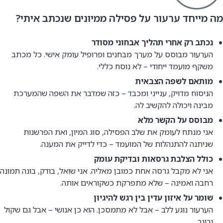
מה מייחד ערעור על פסילה ממיונים שנכתב איתי?
נכתב רק אחרי תהליך אבחוני מסודר
הערעור מבוסס על מערך מבחנים ופרופיל עומק אישי. כל מכתב
משקף מועמד ייחודי – לא נוסח כללי.
מותאם לשפה הצבאית
הניסוח מדויק, ענייני ומכבד – כזה שמדבר את השפה שהמערכת
מבינה ויכולה להקשיב לה.
מבוסס על הקשר מלא
אני מנתח לעומק את שלב הפסילה, סוג המיון, ואת הפרשנות
שניתנה להתנהלות של המועמד – כדי לדייק את המענה.
כולל הצלבת גרסאות ובדיקת עומק
אני לא מקבל גרסה אחת כמובן מאליה. אני שואל, בודק, בונה תמונה
רחבה ואמינה – שלא מתפרקת כשקוראים אותה.
שומר על איזון עדין בין רגש להיגיון
הערעור נוגע ללב – אבל לא מתמסכן. הוא כן אנושי – אבל גם שקול
ובוגר.