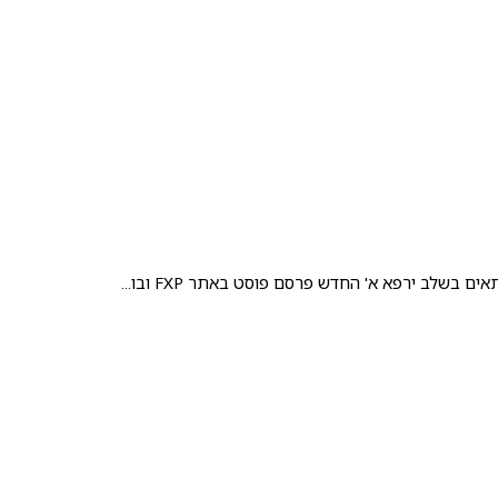
בשלב ירפא א' החדש פרסם פוסט באתר FXP ובו...