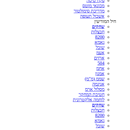
פקח טיסה
מכונאי מוטס
מדריכת סימולטור
אשכול תעופה
חיל המודיעין
שחקים
חבצלות
8200
גאמא
שובל
אעמ
ארזים
504
אחמ
אמנון
שממ (מ"מ)
אניגמה
מסלול ארמ
חטיבת המחקר
לוחמה אלקטרונית
שחקים
חבצלות
8200
גאמא
שובל