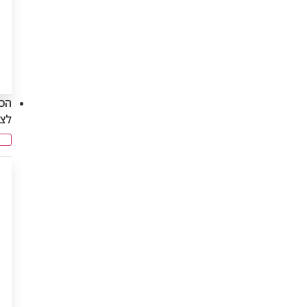
הכנ
לצ