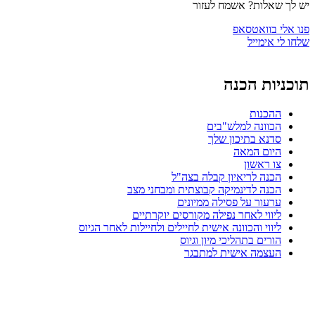
ות? אשמח לעזור
ואטסאפ
ייל
 הכנה
ות
נה למלש"בים
 בתיכון שלך
 המאה
אשון
 לריאיון קבלה בצה"ל
 לדינמיקה קבוצתית ומבחני מצב
ר על פסילה ממיונים
י לאחר נפילה מקורסים יוקרתיים
י והכוונה אישית לחיילים ולחיילות לאחר הגיוס
ם בתהליכי מיון וגיוס
ה אישית למתבגר