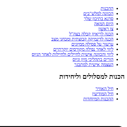
ות
נה למלש"בים
 בתיכון שלך
 המאה
אשון
 לריאיון קבלה בצה"ל
 לדינמיקה קבוצתית ומבחני מצב
ר על פסילה ממיונים
י לאחר נפילה מקורסים יוקרתיים
י והכוונה אישית לחיילים ולחיילות לאחר הגיוס
ם בתהליכי מיון וגיוס
ה אישית למתבגר
מסלולים וליחידות
האוויר
המודיעין
ות המיוחדות