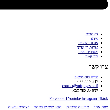
בית
ת מתגייס
ת רן אדוני
ים עלינו
קשר
ר
ה בוואטסאפ
077-554
contact@mitgayes.c
סבא
Facebook-f
Youtube
Instag
מדיניות פרטיות
|
תנאי שימוש באתר
|
הצהרת נגישות