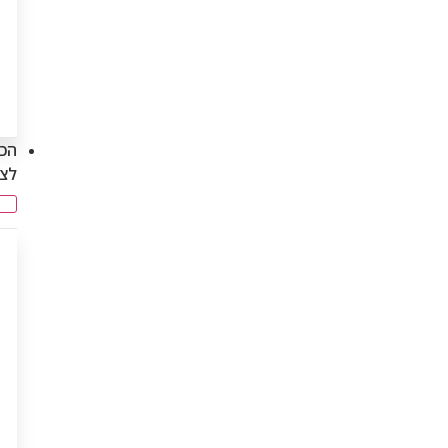
הכנ
לצ