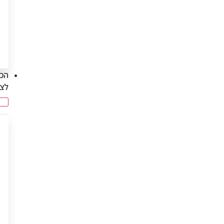
הכנ
לצ