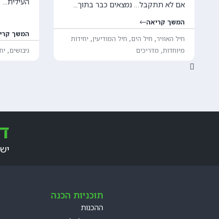
העילית...
אם לא תתקבל… נמצאים כבר בתוך...
המשך קריאה
המשך קרי
,
,
,
חיל האוויר
חיל הים
חיל המודיעין
יחידות
,
,
מיוחדות
מדריכים
גיבושים
יח
דב
יש 
תוכניות הכנה
ההכנות