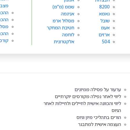
מצב
8200
שממ (מ"מ)
ההכנו
גאמא
אניגמה
ההכנ
שובל
מסלול ארמ
מסלול
אעמ
חטיבת המחקר
ההכנ
ארזים
לוחמה
קורס
504
אלקטרונית
ערעור על פסילה ממיונים
ליווי לאחר נפילה מקורסים יוקרתיים
ליווי והכוונה אישית לחיילים ולחיילות לאחר
הגיוס
הורים בתהליכי מיון וגיוס
העצמה אישית למתבגר