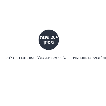
+20 שנות
ניסיון
וי דפוסי חשיבה ובהובלת שינוי אישי 1:1. פיתח את שיטת "החינוך למצוינות" ופועל בתחום החינוך והליווי לצעירים, כולל יוזמות חברתיות לנוער