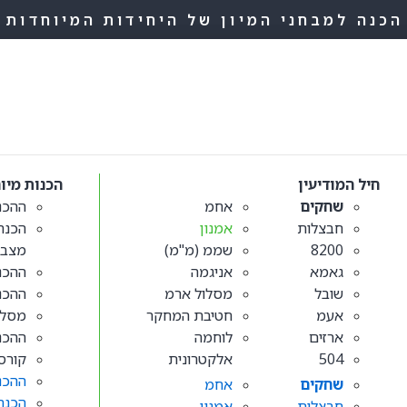
הכנה למבחני המיון של היחידות המיוחדות
חיל המודיעין
הכנות מיו
שחקים
אחמ
ההכנ
חבצלות
אמנון
הכנה
8200
שממ (מ"מ)
מצב
גאמא
אניגמה
ההכנו
שובל
מסלול ארמ
ההכנ
אעמ
חטיבת המחקר
מסלול
ארזים
לוחמה
ההכנ
504
אלקטרונית
קורס
ההכנ
שחקים
אחמ
הכנה
חבצלות
אמנון