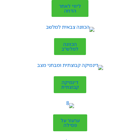
ליווי לאחר
הדחה
הכוונה
למלש"ב
דינמיקה
קבוצתית
ערעור על
פסילה