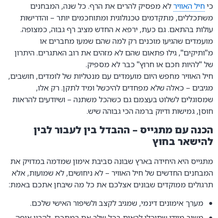
כי
חיל האוויר
לא מפסיק להרים את הרף. כל שנה, המבחנים
משתכללים, מתקדמים טכנולוגית ומתוחכמים יותר – והדרישות
עולות בהתאם. גם כעת, ירפא א החדש מציב רף גבוה, כמצופה.
מועמדים שהגיעו מוכנים רק למה שהם שמעו מחברים או
מ"ותיקים", גילו פתאום שהם לא מזהים את רוב האתגרים. היתרון
של "להיות חכם או חרוץ" כבר לא מספיק.
חיל האוויר מחפש היום מועמדים עם מנטליות של לומדים, חושבים,
מגיבים – כאלה שלא מפחדים להיכשל ומיד לתקן. רק אלו,
שמסוגלים לשלוט בעצמם גם כשהכל משתנה – ושיודעים להראות
חוסן, גמישות ודיוק ברמה הכי גבוהה שיש.
הכנה עם מתגייס – ההבדל בין לעבור לבין
להישאר בחוץ
מתגייס היא היחידה בארץ שבונה סביבת אימון שמדמה במדויק את
המבחנים החדשים של חיל האוויר – לא ניחושים, לא שמועות, אלא
תרגולים ממוקדים שבונים אצלכם את כל מה שיבחן אתכם באמת:
מערך אימונים דינמי, שמגיב לקצב ולשיפור האישי שלכם.
משוב מיידי שתוכלו לראות בכל שלב את רמתכם, להבין איפה