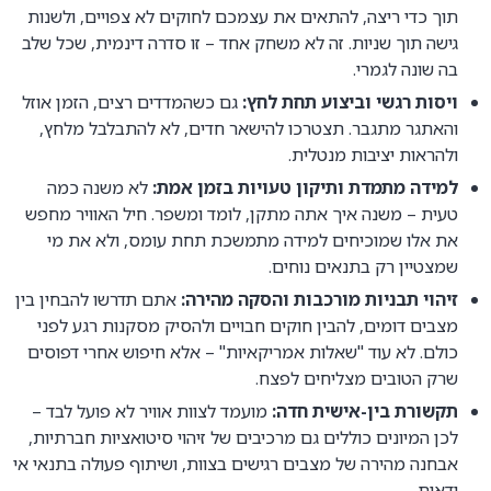
תוך כדי ריצה, להתאים את עצמכם לחוקים לא צפויים, ולשנות
גישה תוך שניות. זה לא משחק אחד – זו סדרה דינמית, שכל שלב
בה שונה לגמרי.
ויסות רגשי וביצוע תחת לחץ:
גם כשהמדדים רצים, הזמן אוזל
והאתגר מתגבר. תצטרכו להישאר חדים, לא להתבלבל מלחץ,
ולהראות יציבות מנטלית.
למידה מתמדת ותיקון טעויות בזמן אמת:
לא משנה כמה
טעית – משנה איך אתה מתקן, לומד ומשפר. חיל האוויר מחפש
את אלו שמוכיחים למידה מתמשכת תחת עומס, ולא את מי
שמצטיין רק בתנאים נוחים.
זיהוי תבניות מורכבות והסקה מהירה:
אתם תדרשו להבחין בין
מצבים דומים, להבין חוקים חבויים ולהסיק מסקנות רגע לפני
כולם. לא עוד "שאלות אמריקאיות" – אלא חיפוש אחרי דפוסים
שרק הטובים מצליחים לפצח.
תקשורת בין-אישית חדה:
מועמד לצוות אוויר לא פועל לבד –
לכן המיונים כוללים גם מרכיבים של זיהוי סיטואציות חברתיות,
אבחנה מהירה של מצבים רגישים בצוות, ושיתוף פעולה בתנאי אי
ודאות.