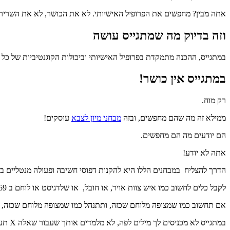
אתה מבין? מחפשים את הפרופיל האישיותי. לא את הכושר, לא את השרירים
וזה בדיוק מה שמתגייס עושה
במתגייס, ההכנה מתמקדת בפרופיל האישיותי וביכולות הקוגנטיביות של כל 
במתגייס אין כושר!
רק מוח.
ממילא זה מה שהם מחפשים, ובזה
מבחני מיון לצבא
עוסקים!
הם יודעים מה הם מחפשים.
אתה לא יודע!
הדרך להצליח במבחנים הללו היא להקנות דפוסי חשיבה ופעולה מנטליים 
לקבל כלים לחשוב כמו איש צוות אויר, או חובל, או שלדגיסט או לוחם ב 669.
אם תחשוב כמו שמצופה מלוחם שכזה, ותתנהל כמו שמצופה מלוחם שכזה, א
במתגייס לא מכניסים לך מילים לפה, לא מלמדים אותך שעבור שאלה X תענה א' ולשאלה Y תענה ב', אלא מלמדים אותך לחשוב כמו שמתבקש מלוחם ביחידה.