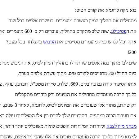
בוא ניקח לדוגמא את קורס הטיס:
מתחילים את תהליך המיון כעשרת מועמדים. כעשרת אלפים בכל שנה.
את ה
פסיכולוג
, שזה שלב מתקדם בתהליך, עוברים רק כ- 600 מועמדים ואלו הם שנכנסים לגיבוש.
אתה יכול לנחש כמה מועמדים מסיימים את
הגיבוש
בהצלחה בכל פעם?
200!
שים לב! מתוך כמה אלפים שהתחילו בתהליך המיון לטיס, את הגיבוש מסיימים בהצלחה רק 200 והם אלו
ביום החיול 200 מתגייסים לקורס טיס. מתוך עשרת אלפים בערך.
אותו הסיפור קורה גם בחובלים, 669, שלדג, סיירת מטכ"ל, דובדבן, עוקץ, צוללות אולי מספרים אחרים אבל זה סדר הגודל.
כל כך הרבה מועמדים מתחילים את המיונים ורק בודדים מתקבלים
רק שתדע, מתוך אלו שעוברים את המיונים לטיס, לדוגמא, לאחר 3 שנים, רק כ- 40 מסיימים בהצלחה את קורס הטיס. 40 מקבלים כנפיים!
אם תעבור הכנה במתגייס, הסיכויים שלך להיות בין אלו המצליחים עולה בא
מבחני מיון לצבא
וליחידות המיוחדות הופכים להיות משוכללים יותר ויותר, 
למצוא מתוך כל כך הרבה מועמדים טובים את אלו שהכי מתאימים, שהפרופי