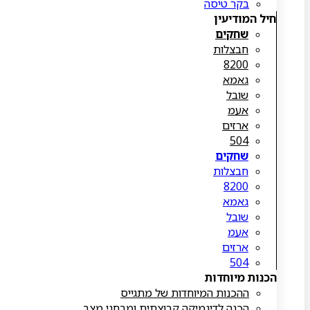
בקר טיסה
חיל המודיעין
שחקים
חבצלות
8200
גאמא
שובל
אעמ
ארזים
504
שחקים
חבצלות
8200
גאמא
שובל
אעמ
ארזים
504
הכנות מיוחדות
ההכנות המיוחדות של מתגייס
הכנה לדינמיקה קבוצתית ומבחני מצב