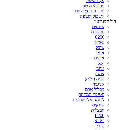
פקח טיסה
מכונאי מוטס
מדריכת סימולטור
אשכול תעופה
חיל המודיעין
שחקים
חבצלות
8200
גאמא
שובל
אעמ
ארזים
504
אחמ
אמנון
שממ (מ"מ)
אניגמה
מסלול ארמ
חטיבת המחקר
לוחמה אלקטרונית
שחקים
חבצלות
8200
גאמא
שובל