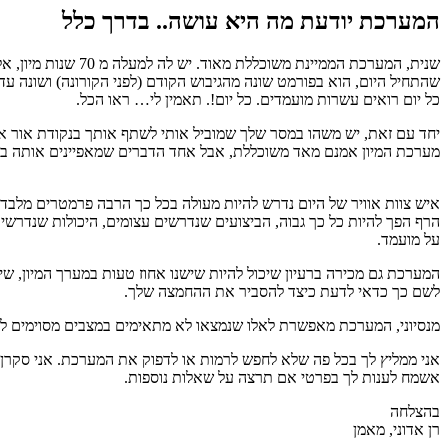
המערכת יודעת מה היא עושה.. בדרך כלל
שנית, המערכת הממי
שהתחיל היום, הוא בפורמט שונה מהגיבוש הקודם (לפני הקורונה) ושונה ע
כל יום רואים עשרות מועמדים. כל יום!. תאמין לי… ראו הכל.
יחד עם זאת, יש משהו במסר שלך שמוביל אותי לשתף אותך בנקודת אור א
מערכת המיון אמנם מאד משוכללת, אבל אחד הדברים שמאפיינים אותה בש
איש צוות אוויר של היום נדרש להיות מעולה בכל כך הרבה פרמטרים מלבד ב
הרף הפך להיות כל כך גבוה, הביצועים שנדרשים עצומים, היכולות שנדרשי
על מועמד.
המערכת גם מכירה ברעיון שיכול להיות שישנו אחוז טעות במערך המיון, שי
לשם כך כדאי לדעת כיצד להסביר את ההחמצה שלך.
מנסיוני, המערכת מאפשרת לאלו שנמצאו לא מתאימים במצבים מסוימים לנס
אני ממליץ לך בכל פה שלא לחפש לרמות או לדפוק את המערכת. אני סקרן
אשמח לענות לך בפרטי אם תרצה על שאלות נוספות.
בהצלחה
רן אדוני, מאמן