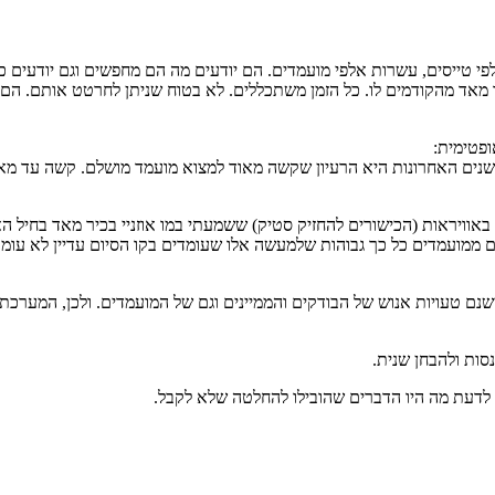
ינת משוכללת מאוד. יש לה למעלה מ 70 שנות מיון, אלפי טייסים, עשרות אלפי מועמדים. הם יודעים מה 
ד מאד מהקודמים לו. כל הזמן משתכללים. לא בטוח שניתן לחרטט אותם. הם
ופטימית:
נים האחרונות היא הרעיון שקשה מאוד למצוא מועמד מושלם. קשה עד מא
אוויראות (הכישורים להחזיק סטיק) ששמעתי במו אוזניי בכיר מאד בחיל הא
ם ממועמדים כל כך גבוהות שלמעשה אלו שעומדים בקו הסיום עדיין לא עומ
שנם טעויות אנוש של הבודקים והממיינים וגם של המועמדים. ולכן, המערכת
ות ולהבחן שנית.
 לדעת מה היו הדברים שהובילו להחלטה שלא לקבל.