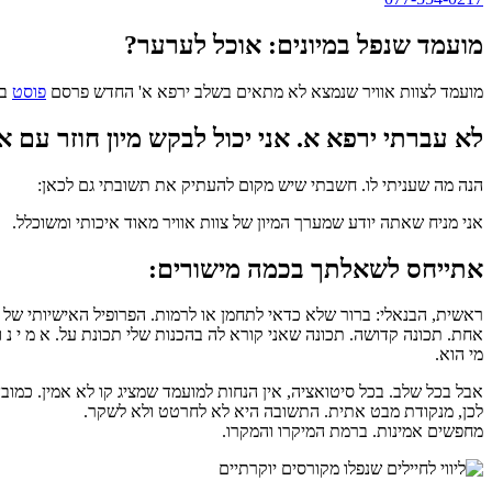
מועמד שנפל במיונים: אוכל לערער?
מועמד לצוות אוויר שנמצא לא מתאים בשלב ירפא א' החדש פרסם
פוסט
באתר 
לא עברתי ירפא א. אני יכול לבקש מיון חוזר עם 
הנה מה שעניתי לו. חשבתי שיש מקום להעתיק את תשובתי גם לכאן:
אני מניח שאתה יודע שמערך המיון של צוות אוויר מאוד איכותי ומשוכלל.
אתייחס לשאלתך בכמה מישורים:
ראשית, הבנאלי: ברור שלא כדאי לתחמן או לרמות. הפרופיל האישיותי של 
אחת. תכונה קדושה. תכונה שאני קורא לה בהכנות שלי תכונת על. א מ י נ ו
מי הוא.
אבל בכל שלב. בכל סיטואציה, אין הנחות למועמד שמציג קו לא אמין. כמוב
לכן, מנקודת מבט אתית. התשובה היא לא לחרטט ולא לשקר.
מחפשים אמינות. ברמת המיקרו והמקרו.