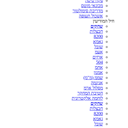
פקח טיסה
מכונאי מוטס
מדריכת סימולטור
אשכול תעופה
חיל המודיעין
שחקים
חבצלות
8200
גאמא
שובל
אעמ
ארזים
504
אחמ
אמנון
שממ (מ"מ)
אניגמה
מסלול ארמ
חטיבת המחקר
לוחמה אלקטרונית
שחקים
חבצלות
8200
גאמא
שובל