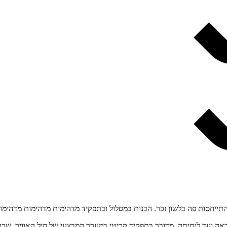
תייחסות פה בלשון זכר. הבנות במסלול ובתפקיד מדהימות מדהימות מדהימות
 ועד לנחיתה. מדובר בתפקיד קריטי במערך המבצעי של חיל האוויר, שבו כ