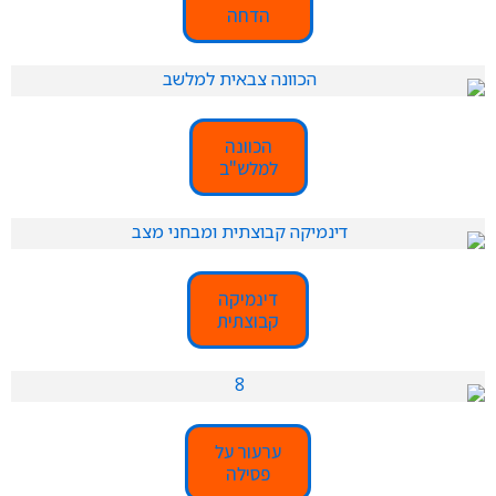
הדחה
הכוונה
למלש"ב
דינמיקה
קבוצתית
ערעור על
פסילה