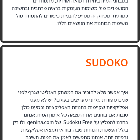
במבחני המיון ביחידת רפואה אווירית, מתמודדים
המועמדים מול משימות העוסקות בראיה מרחבית ובחשיבה
כמותית. משחק זה מסייע להבניית כישורים להתמודד מול
משימות הבוחנות את הנושאים הללו.
SUDOKO
איך אפשר שלא להזכיר את המשחק האנליטי שגרף לפני
שנים ספורות מליוני מעריצים בעולם? יש לא מעט
אפליקציות שקיימות בחנויות האפליקציות וכמעט כולן
טובות אם בוחנים את התוצאה של אימון המוח. אנחנו
בחרנו להמליץ על Sudoku Free של genina.com ולו רק
בגלל הפשטות והנוחות שבה. בוודאי תמצאו אפליקציות
גרפיות יותר. אנחנו מחפשים לאמן את המוח. חשיבה