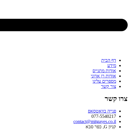
בית
ת מתגייס
ת רן אדוני
ים עלינו
קשר
ר
ה בוואטסאפ
077-554
contact@mitgayes.c
סבא