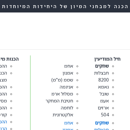
הכנה למבחני המיון של היחידות המיוחדות
חיל המודיעין
הכנות מי
שחקים
אחמ
ההכנ
חבצלות
אמנון
הכנה
8200
שממ (מ"מ)
מצב
גאמא
אניגמה
ההכנ
שובל
מסלול ארמ
ההכנ
אעמ
חטיבת המחקר
מסלו
ארזים
לוחמה
ההכנ
504
אלקטרונית
קורס
ההכנ
שחקים
אחמ
הכנה
חבצלות
אמנון