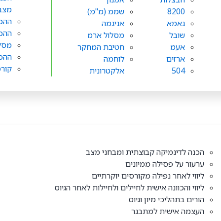
מצב
8200
שממ (מ"מ)
ההכנ
גאמא
אניגמה
ההכנ
שובל
מסלול ארמ
מסלו
אעמ
חטיבת המחקר
ההכנ
ארזים
לוחמה
קורס
504
אלקטרונית
הכנה לדינמיקה קבוצתית ומבחני מצב
ערעור על פסילה ממיונים
ליווי לאחר נפילה מקורסים יוקרתיים
ליווי והכוונה אישית לחיילים ולחיילות לאחר הגיוס
הורים בתהליכי מיון וגיוס
העצמה אישית למתבגר