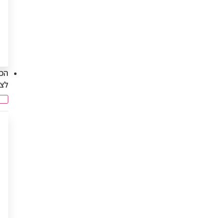
הכנ
לצ