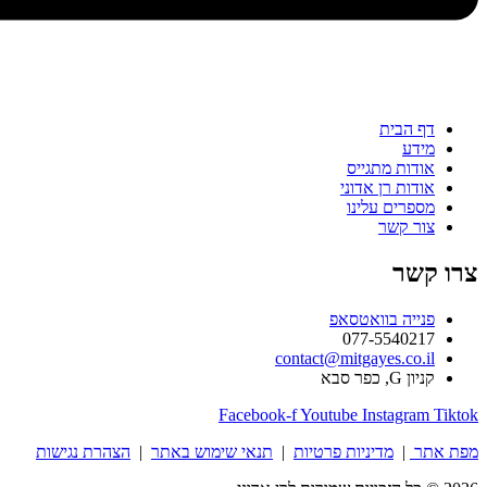
בית
ת מתגייס
ת רן אדוני
ים עלינו
קשר
ר
ה בוואטסאפ
077-554
contact@mitgayes.c
סבא
Facebook-f
Youtube
Instag
מדיניות פרטיות
|
תנאי שימוש באתר
|
הצהרת נגישות