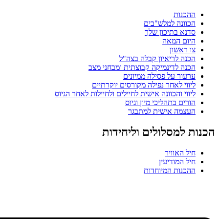
ות
נה למלש"בים
 בתיכון שלך
 המאה
אשון
 לריאיון קבלה בצה"ל
 לדינמיקה קבוצתית ומבחני מצב
ר על פסילה ממיונים
י לאחר נפילה מקורסים יוקרתיים
י והכוונה אישית לחיילים ולחיילות לאחר הגיוס
ם בתהליכי מיון וגיוס
ה אישית למתבגר
מסלולים וליחידות
האוויר
המודיעין
ות המיוחדות