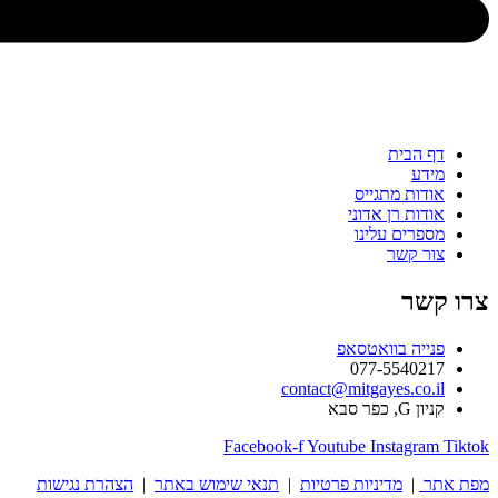
בית
ת מתגייס
ת רן אדוני
ים עלינו
קשר
ר
ה בוואטסאפ
077-554
contact@mitgayes.c
סבא
Facebook-f
Youtube
Instag
מדיניות פרטיות
|
תנאי שימוש באתר
|
הצהרת נגישות