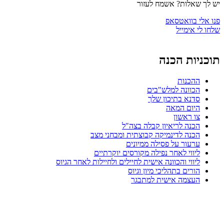
ות? אשמח לעזור
ואטסאפ
ייל
 הכנה
ות
נה למלש"בים
 בתיכון שלך
 המאה
אשון
 לריאיון קבלה בצה"ל
 לדינמיקה קבוצתית ומבחני מצב
ר על פסילה ממיונים
י לאחר נפילה מקורסים יוקרתיים
י והכוונה אישית לחיילים ולחיילות לאחר הגיוס
ם בתהליכי מיון וגיוס
ה אישית למתבגר