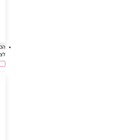
הכנ
לצ