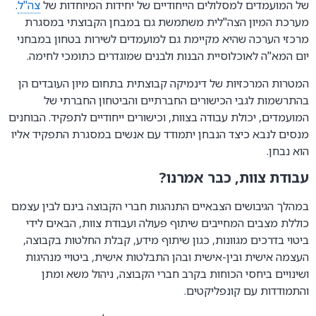
של המועמדים למסלולים הייחודיים של יחידות המיוחדות של
צה"ל
.
מערכת המיון הצה"לית משתמשת גם במבחן הקבוצתי במסגרת
מרכזי הערכה שהיא מקיימת גם למועמדים לשירות בטחון במבחני
יום המא"ה לאוכלוסיית הבנות ולבנים שמוגדרים כתומכי לחימה.
המטרות המרכזיות של דינמיקה קבוצתית בתחום מיון העובדים הן
בהתרשמות לגבי הכישורים החברתיים והביטחון החברתי של
המועמדים, יכולת עבודה בצוות, וכישורים ייחודיים לתפקיד. הבוחנים
מנסים לנבא כיצד הנבחן יתמודד עם אנשים במסגרת התפקיד אליו
הוא נבחן.
עבודת צוות, כבר אמרנו?
במהלך הגיבושים הצבאיים התנהגות חברי הקבוצה בינם לבין עצמם
כוללת מצבים המחייבים שיתוף פעולה ועבודת צוות, הבאים לידי
ביטוי בדרכים מגוונות, כגון שיתוף מידע, קבלת החלטות בקבוצה,
העצמה אישית ובין-אישית ובהן התבלטות אישית, ביטויי מנהיגות
ושינויים ביחסי הכוחות בקרב חברי הקבוצה, ניהול משא ומתן
והתמודדות עם קונפליקטים.