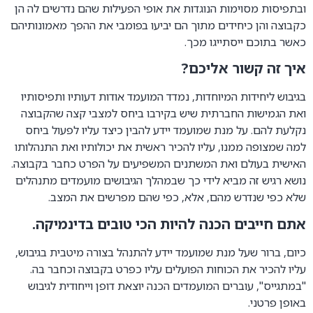
ובתפיסות מסוימות הנוגדות את אופי הפעילות שהם נדרשים לה הן
כקבוצה והן כיחידים מתוך הם יביעו בפומבי את ההפך מאמונותיהם
כאשר בתוכם ייסתייגו מכך.
איך זה קשור אליכם?
בגיבוש ליחידות המיוחדות, נמדד המועמד אודות דעותיו ותפיסותיו
ואת הגמישות החברתית שיש בקירבו ביחס למצבי קצה שהקבוצה
נקלעת להם. על מנת שמועמד יידע להבין כיצד עליו לפעול ביחס
למה שמצופה ממנו, עליו להכיר ראשית את יכולותיו ואת התנהלותו
האישית בעולם ואת המשתנים המשפיעים על הפרט כחבר בקבוצה.
נושא רגיש זה מביא לידי כך שבמהלך הגיבושים מועמדים מתנהלים
שלא כפי שנדרש מהם, אלא, כפי שהם מפרשים את המצב.
אתם חייבים הכנה להיות הכי טובים בדינמיקה.
כיום, ברור שעל מנת שמועמד יידע להתנהל בצורה מיטבית בגיבוש,
עליו להכיר את הכוחות הפועלים עליו כפרט בקבוצה וכחבר בה.
"במתגייס", עוברים המועמדים הכנה יוצאת דופן וייחודית לגיבוש
באופן פרטני.