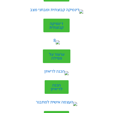
דינמיקה
קבוצתית
ערעור על
פסילה
הכנה
לריאיון