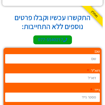
מומלץ
התקשרו עכשיו וקבלו פרטים
נוספים ללא התחייבות:
077-5540217
שם:
דוא"ל:
נייד: