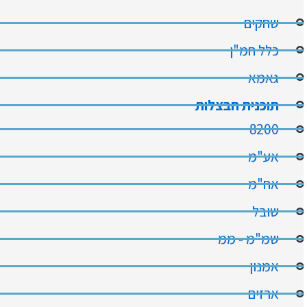
שחקים
כלל חמ"ן
גאמא
תוכנית חבצלות
8200
אע"מ
אח"מ
שובל
שמ"מ - ממ
אמנון
ארזים