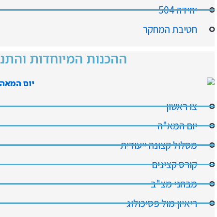
יחידה 504
חטיבת המחקר
ההכנות המיוחדות והתנ
צו ראשון
יום המא"ה
מסלול קצונה ייעודית
קורס קצינים
מבחני מצ"ב
ריאיון מול פסיכולוג