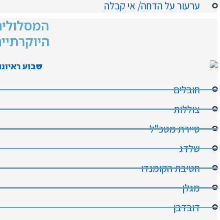
ערעור על הדחה/ אי קבלה
המסלולים
היוקרתיי
חובלים
צוללות
סיירת מטכ"ל
שלדג
חטיבת הקומנדו
מגלן
דובדבן